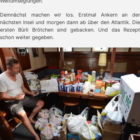
Weltumseglungen.
- Inselrundfahrt
- Crew aufgefrischt
Demnächst machen wir los. Erstmal Ankern an der
- Canouan
nächsten Insel und morgen dann ab über den Atlantik. Die
- Tobago Cays
ersten Bürli Brötchen sind gebacken. Und das Rezept
- Salt Whistle Bay
- Basil's Bar
schon weiter gegeben.
- Bequia
- St. Lucia
- Soufriere
- Marigott Bay
- Martinique
- Strandtag
- Klar Schiff
- Zurück vom Atlantik