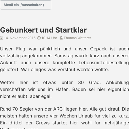
Menü ein-/ausschalten
- Atlantik Überquerung 2016
Gebunkert und Startklar
- Abflug
- Lisabon
14. November 2016
10:14 Uhr
Thomas Wetterer
- Flug auf die Kap Verden
Unser Flug war pünktlich und unser Gepäck ist auch
→ Gebunkert und Startklar
vollzählig angekommen. Samstag wurde kurz nach unserer
- Santo Antao
Ankunft auch unsere komplette Lebensmittelbestellung
- Die ersten 24h
geliefert. War einiges was verstaut werden wollte.
- Vierter Tag auf See
- Catch of the day
- Actionreicher Sonntag
Wetter hier ist etwas unter 30 Grad. Abkühlung
- Kein Wind
verschaffen wir uns im Hafen. Baden sei hier eigentlich
- Bergfest
nicht erlaubt, aber egal.
- Erster ARC Segler
- Wie gehabt
Rund 70 Segler von der ARC liegen hier. Alle gut drauf. Die
- Segeltag
meisten halten unsere vier Wochen Urlaub für viel zu kurz.
- Land in Sicht
Ein drittel der Crews startet hier wohl für mehrjährige
- Barbados