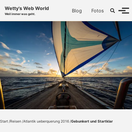
Skip to primary navigation
Skip to content
Skip to footer
Wetty's Web World
Toggle se
Blog
Fotos
Menü
Weil immer was geht.
Start
/
Reisen
/
Atlantik ueberquerung 2016
/
Gebunkert und Startklar