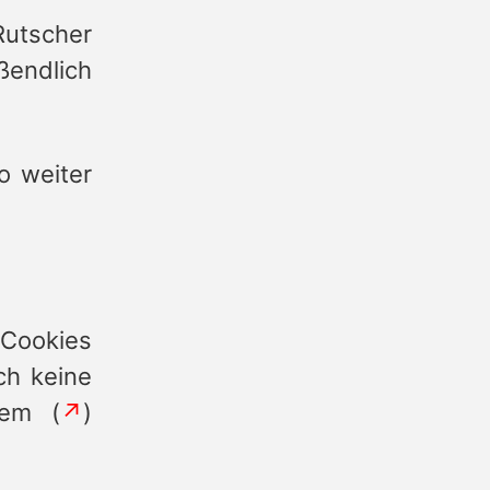
Rutscher
ßendlich
o weiter
 Cookies
ch keine
nem (
↗
)