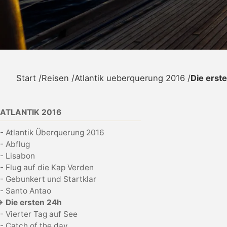
Start
/
Reisen
/
Atlantik ueberquerung 2016
/
Die erst
ATLANTIK 2016
- Atlantik Überquerung 2016
- Abflug
- Lisabon
- Flug auf die Kap Verden
- Gebunkert und Startklar
- Santo Antao
→ Die ersten 24h
- Vierter Tag auf See
- Catch of the day