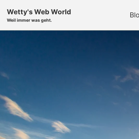
Skip to primary navigation
Skip to content
Skip to footer
Wetty's Web World
Bl
Weil immer was geht.