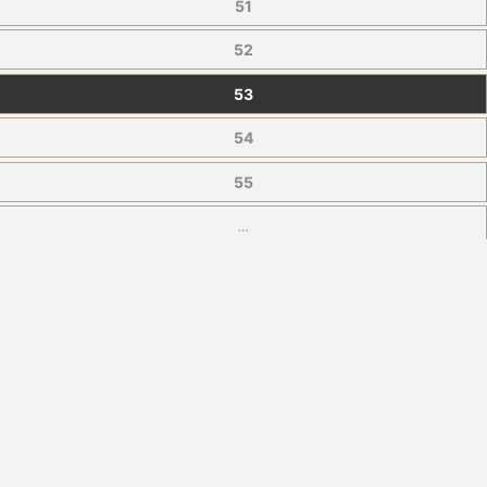
51
52
53
54
55
…
156
Nächste
FOLGEN:
XING
500PX
YOUTUBE
TWITTER