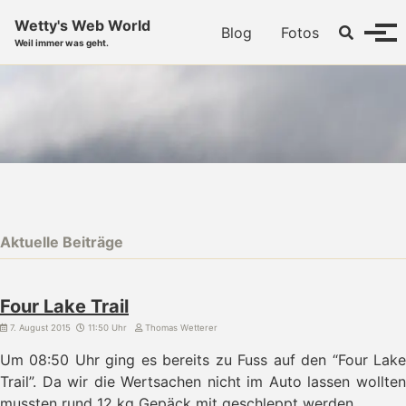
Skip to primary navigation
Skip to content
Skip to footer
Wetty's Web World
Toggle se
Blog
Fotos
Menü
Weil immer was geht.
Aktuelle Beiträge
Four Lake Trail
7. August 2015
11:50 Uhr
Thomas Wetterer
Um 08:50 Uhr ging es bereits zu Fuss auf den “Four Lake
Trail”. Da wir die Wertsachen nicht im Auto lassen wollten
mussten rund 12 kg Gepäck mit geschleppt werden.