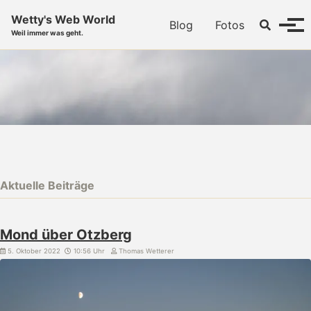
Skip to primary navigation
Skip to content
Skip to footer
Wetty's Web World
Toggle se
Blog
Fotos
Menü
Weil immer was geht.
Aktuelle Beiträge
Mond über Otzberg
5. Oktober 2022
10:56 Uhr
Thomas Wetterer