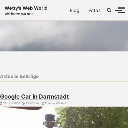
Skip to primary navigation
Skip to content
Skip to footer
Wetty's Web World
Toggle se
Blog
Fotos
Menü
Weil immer was geht.
Aktuelle Beiträge
Google Car in Darmstadt
29. Juli 2009
22:00 Uhr
Thomas Wetterer