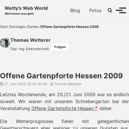
Skip to primary navigation
Skip to content
Skip to footer
Wetty's Web World
Toggle se
Blog
Fotos
Menü
Weil immer was geht.
Start
/
Sonstiges
/
Garten
/
Offene Gartenpforte Hessen 2009
Thomas Wetterer
Folgen
Dipl.-Ing. Elektrotechnik
Offene Gartenpforte Hessen 2009
27. Juni 2009
20:18 Uhr
Thomas Wetterer
Letztes Wochenende, am 20./21. Juni 2009 war es endlich
soweit. Wir waren mit unserem Schrebergarten bei der
Veranstaltung
Offene Gartenpforte Hessen
dabei.
Die Wetterprognoses fielen mit gelegentlichen
Gewitterschauern eher weniger zu unseren Gunsten aus.