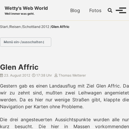
Skip to primary navigation
Skip to content
Skip to footer
Wetty's Web World
Toggle se
Blog
Fotos
Menü
Weil immer was geht.
Start
/
Reisen
/
Schottland 2012
/
Glen Affric
Menü ein-/ausschalten
- Schottland 2012
Glen Affric
- Edinburgh
- Reifenpanne
23. August 2012
17:38 Uhr
Thomas Wetterer
- Boot übernommen
Gestern gab es einen Landausflug mit Ziel Glen Affric. Da
- Fahrt nach Islay
wir zu zehnt sind, mußten zwei Leihwagen angemietet
- Islay's Whisky
werden. Da es hier nur wenige Straßen gibt, klappte die
- Rückfahrt nach Oban
Navigation per Karten ohne Probleme.
- Die Bloodhound
- Fort William
- Neptune's Staircase
Die drei angesteuerten Aussichtspunkte wurden alle nur
- Loch Lochy
kurz besucht. Die hier in Massen vorkommenden