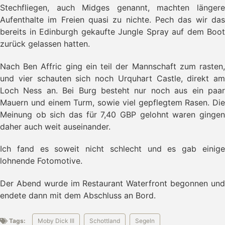
- Boots Crash
Stechfliegen, auch Midges genannt, machten längere
- Fort Augustus
Aufenthalte im Freien quasi zu nichte. Pech das wir das
- Loch Ness
bereits in Edinburgh gekaufte Jungle Spray auf dem Boot
- Inverness
zurück gelassen hatten.
→ Glen Affric
- Crew Wechsel
Nach Ben Affric ging ein teil der Mannschaft zum rasten,
und vier schauten sich noch Urquhart Castle, direkt am
Loch Ness an. Bei Burg besteht nur noch aus ein paar
Mauern und einem Turm, sowie viel gepflegtem Rasen. Die
Meinung ob sich das für 7,40 GBP gelohnt waren gingen
daher auch weit auseinander.
Ich fand es soweit nicht schlecht und es gab einige
lohnende Fotomotive.
Der Abend wurde im Restaurant Waterfront begonnen und
endete dann mit dem Abschluss an Bord.
Tags:
Moby Dick III
Schottland
Segeln