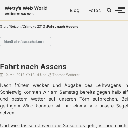
Skip to primary navigation
Skip to content
Skip to footer
Wetty's Web World
Toggle se
Blog
Fotos
Menü
Weil immer was geht.
Start
/
Reisen
/
Orkneys 2013
/
Fahrt nach Assens
Menü ein-/ausschalten
- Vorbereitungen Orkneys 2013
Fahrt nach Assens
→ Fahrt nach Assens
- Abkürzung nach Ballen
19. Mai 2013
12:14 Uhr
Thomas Wetterer
- Fahrt nach Grenaa
Nach frühem wecken und Abgabe des Leihwagens in
- Grenaa - Aalborg
Schleswig konnten wir am Samstag bereits gegen halb elf
- Mit 50 Knoten nach Nyköping
und bestem Wetter auf unseren Törn aufbrechen. Bei
- Thyboroen
geringem Wind konnten wir nur einmal alle unsere Segel
- Fahrt nach Thyboroen
- Nordsee Überfahrt
setzen.
- Fahrt nach Kirkwall
- Überfahrt nach Pierowall
Und wie das so ist wenn die Saison los geht, ist noch nicht