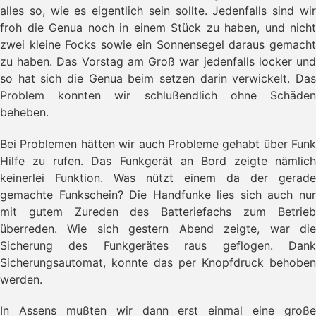
- Westray Tour
alles so, wie es eigentlich sein sollte. Jedenfalls sind wir
- Kürzester Linienflug der Welt
froh die Genua noch in einem Stück zu haben, und nicht
- Letzter Segeltag
zwei kleine Focks sowie ein Sonnensegel daraus gemacht
- Lynnfield und Highland Park
zu haben. Das Vorstag am Groß war jedenfalls locker und
- Einmal Orkneys und zurück
so hat sich die Genua beim setzen darin verwickelt. Das
Problem konnten wir schlußendlich ohne Schäden
beheben.
Bei Problemen hätten wir auch Probleme gehabt über Funk
Hilfe zu rufen. Das Funkgerät an Bord zeigte nämlich
keinerlei Funktion. Was nützt einem da der gerade
gemachte Funkschein? Die Handfunke lies sich auch nur
mit gutem Zureden des Batteriefachs zum Betrieb
überreden. Wie sich gestern Abend zeigte, war die
Sicherung des Funkgerätes raus geflogen. Dank
Sicherungsautomat, konnte das per Knopfdruck behoben
werden.
In Assens mußten wir dann erst einmal eine große