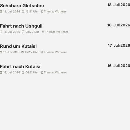
Schchara Gletscher
18. Juli 2026
18. Juli 2026
15:51 Uhr
Thomas Wetterer
Fahrt nach Ushguli
18. Juli 2026
18. Juli 2026
08:22 Uhr
Thomas Wetterer
Rund um Kutaisi
17. Juli 2026
17. Juli 2026
07:27 Uhr
Thomas Wetterer
Fahrt nach Kutaisi
16. Juli 2026
16. Juli 2026
06:11 Uhr
Thomas Wetterer
FOLGEN:
XING
500PX
YOUTUBE
TWITTER
GITHUB
FEED
© 2026
Wetty's Web World
. Möglich durch
Jekyll
&
Minimal Mistakes
.