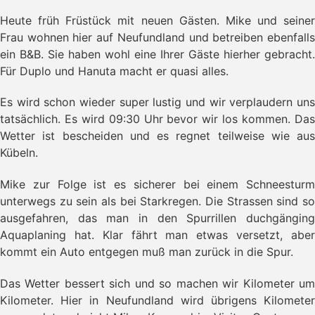
- Dildo
Heute früh Früstück mit neuen Gästen. Mike und seiner
- Elliston
Frau wohnen hier auf Neufundland und betreiben ebenfalls
- Puffins, Dungeon und Landschaft
ein B&B. Sie haben wohl eine Ihrer Gäste hierher gebracht.
→ Fahrt nach Twillingate
Für Duplo und Hanuta macht er quasi alles.
- Fogo Island
- Deer Lake
- Weiter Richtung Norden
Es wird schon wieder super lustig und wir verplaudern uns
- L’anse aux Meadows
tatsächlich. Es wird 09:30 Uhr bevor wir los kommen. Das
- Wikinger Runde
Wetter ist bescheiden und es regnet teilweise wie aus
- Cape Norman
Kübeln.
- Fahrt nach Rocky Harbour
- Western Brooke Pond
Mike zur Folge ist es sicherer bei einem Schneesturm
- Fahrt nach Port aux Basque
unterwegs zu sein als bei Starkregen. Die Strassen sind so
- Fähr Überfahrt
ausgefahren, das man in den Spurrillen duchgänging
- Cape Breton
Aquaplaning hat. Klar fährt man etwas versetzt, aber
- Fahrt nach Pictou
kommt ein Auto entgegen muß man zurück in die Spur.
- Fahrt nach Lunenburg
- Lunenburg
Das Wetter bessert sich und so machen wir Kilometer um
- Fahrt nach Halifax
- Halifax
Kilometer. Hier in Neufundland wird übrigens Kilometer
- Wieder zurück