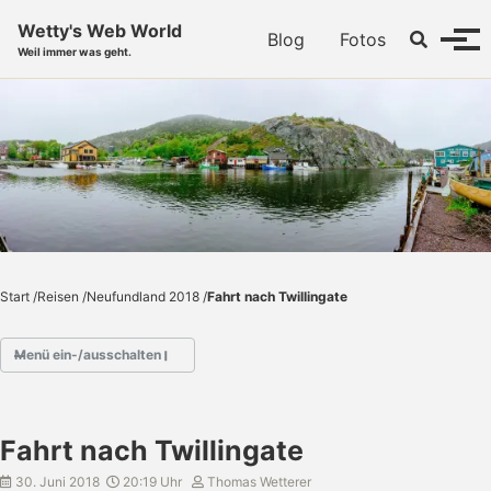
Skip to primary navigation
Skip to content
Skip to footer
Wetty's Web World
Toggle se
Blog
Fotos
Menü
Weil immer was geht.
Start
/
Reisen
/
Neufundland 2018
/
Fahrt nach Twillingate
Menü ein-/ausschalten
- Neufundland 2018
Fahrt nach Twillingate
- Abflug
- St. John's
30. Juni 2018
20:19 Uhr
Thomas Wetterer