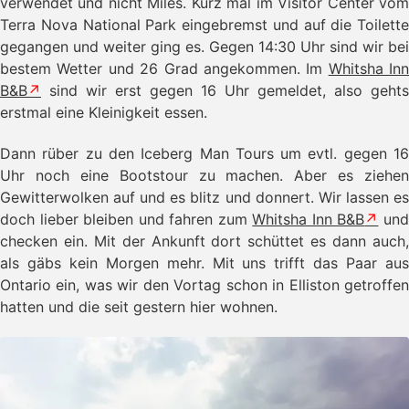
verwendet und nicht Miles. Kurz mal im Visitor Center vom
- Fazit Neufundland
Terra Nova National Park eingebremst und auf die Toilette
- Fotoausrüstung Neufundland
gegangen und weiter ging es. Gegen 14:30 Uhr sind wir bei
- Bilder Neufundland
bestem Wetter und 26 Grad angekommen. Im
Whitsha Inn
B&B
sind wir erst gegen 16 Uhr gemeldet, also gehts
erstmal eine Kleinigkeit essen.
Dann rüber zu den Iceberg Man Tours um evtl. gegen 16
Uhr noch eine Bootstour zu machen. Aber es ziehen
Gewitterwolken auf und es blitz und donnert. Wir lassen es
doch lieber bleiben und fahren zum
Whitsha Inn B&B
un
checken ein. Mit der Ankunft dort schüttet es dann auch,
als gäbs kein Morgen mehr. Mit uns trifft das Paar aus
Ontario ein, was wir den Vortag schon in Elliston getroffen
hatten und die seit gestern hier wohnen.