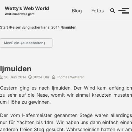
Skip to primary navigation
Skip to content
Skip to footer
Wetty's Web World
Toggle se
Blog
Fotos
Menü
Weil immer was geht.
Start
/
Reisen
/
Englischer kanal 2014
/
Ijmuiden
Menü ein-/ausschalten
- Englischer Kanal 2014
Ijmuiden
- Guernsey
- Alderney
26. Juni 2014
08:24 Uhr
Thomas Wetterer
- Weymouth
Gestern ging es nach Ijmuiden. Der Wind kam anfänglich
- Kürzester Törn
zu sehr auf die Nase, womit wir einmal kreuzten mussten
- Segeln im Solent
um Höhe zu gewinnen.
- Überfahrt Portsmouth
- Brighton erreicht
Der vom Hafenmeister genannten Stege waren allerdings
- Hafentag in Brighton
- Rekordfahrt
nur für Yachten bis 14m. Wir haben uns dann einfach einen
- Dunkerque
anderen freien Steg gesucht. Wahrscheinlich hatten wir am