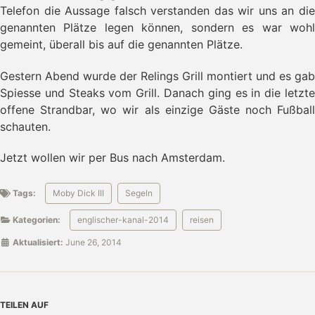
- Oostende
Telefon die Aussage falsch verstanden das wir uns an die
- Großer Preis von Oostende
genannten Plätze legen können, sondern es war wohl
- Sonnenuntergang
gemeint, überall bis auf die genannten Plätze.
- Renntag
- Segelschlag nach Zeebrugge
Gestern Abend wurde der Relings Grill montiert und es gab
- Scheveningen
Spiesse und Steaks vom Grill. Danach ging es in die letzte
→ Ijmuiden
offene Strandbar, wo wir als einzige Gäste noch Fußball
- Amsterdam
schauten.
- Den Helder
- Gut erhalten zurück
Jetzt wollen wir per Bus nach Amsterdam.
Tags:
Moby Dick III
Segeln
Kategorien:
englischer-kanal-2014
reisen
Aktualisiert:
June 26, 2014
TEILEN AUF