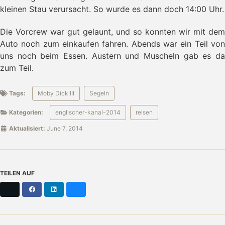
- Oostende
kleinen Stau verursacht. So wurde es dann doch 14:00 Uhr.
- Großer Preis von Oostende
- Sonnenuntergang
Die Vorcrew war gut gelaunt, und so konnten wir mit dem
- Renntag
Auto noch zum einkaufen fahren. Abends war ein Teil von
- Segelschlag nach Zeebrugge
uns noch beim Essen. Austern und Muscheln gab es da
- Scheveningen
zum Teil.
- Ijmuiden
- Amsterdam
- Den Helder
Tags:
Moby Dick III
Segeln
- Gut erhalten zurück
Kategorien:
englischer-kanal-2014
reisen
Aktualisiert:
June 7, 2014
TEILEN AUF
X
Facebook
LinkedIn
Bluesky