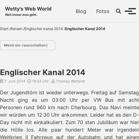
Skip to primary navigation
Skip to content
Skip to footer
Wetty's Web World
Toggle se
Blog
Fotos
Menü
Weil immer was geht.
Start
/
Reisen
/
Englischer kanal 2014
/
Englischer Kanal 2014
Menü ein-/ausschalten
→ Englischer Kanal 2014
Englischer Kanal 2014
- Guernsey
- Alderney
7. Juni 2014
19:24 Uhr
Thomas Wetterer
- Weymouth
Der Jugendtörn ist wieder unterwegs. Freitag auf Samstag
- Kürzester Törn
Nacht ging es um 03:00 Uhr per VW Bus mit acht
- Segeln im Solent
Personen rund 960 km nach Cherbourg. Das Navi meinte
- Überfahrt Portsmouth
wir würden um 12:30 Uhr ankommen. Leider hat es den D-
- Brighton erreicht
- Hafentag in Brighton
Day nicht mit einkalkuliert. Zum 70 sten Jubiläum war hier
- Rekordfahrt
die Hölle los. Alle paar hundert Meter war irgendein
- Dunkerque
Weltkrieg II Fahrzeug auf der Autobahn und hat einen