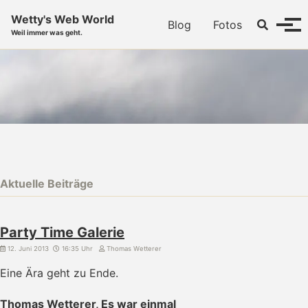
Skip to primary navigation
Skip to content
Skip to footer
Wetty's Web World
Toggle se
Blog
Fotos
Menü
Weil immer was geht.
Aktuelle Beiträge
Party Time Galerie
12. Juni 2013
16:35 Uhr
Thomas Wetterer
Eine Ära geht zu Ende.
Thomas Wetterer, Es war einmal