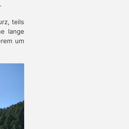
.
rz, teils
ne lange
derem um