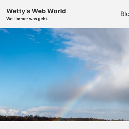
Skip to primary navigation
Skip to content
Skip to footer
Wetty's Web World
Bl
Weil immer was geht.