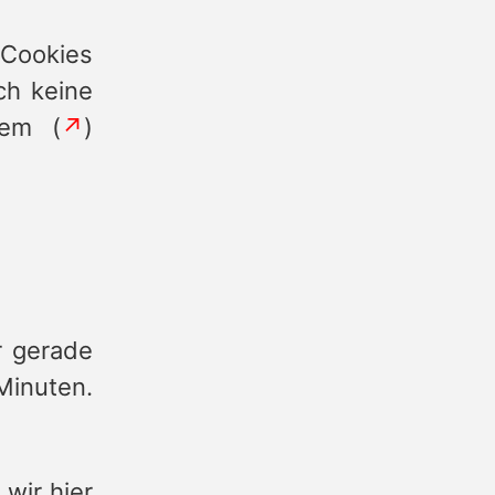
 Cookies
ch keine
nem (
↗
)
r gerade
Minuten.
wir hier