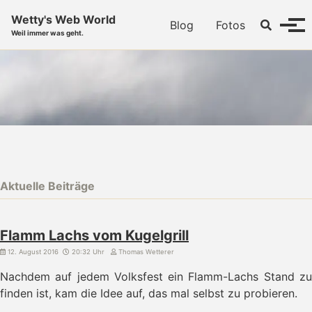
Skip to primary navigation
Skip to content
Skip to footer
Wetty's Web World
Toggle se
Blog
Fotos
Menü
Weil immer was geht.
Aktuelle Beiträge
Flamm Lachs vom Kugelgrill
12. August 2016
20:32 Uhr
Thomas Wetterer
Nachdem auf jedem Volksfest ein Flamm-Lachs Stand zu
finden ist, kam die Idee auf, das mal selbst zu probieren.