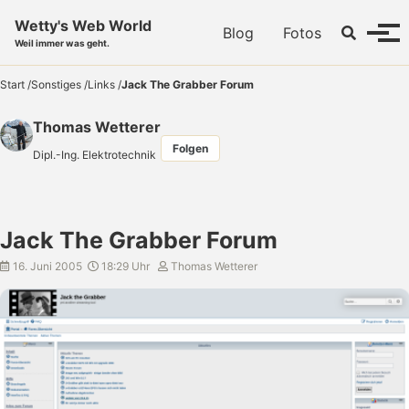
Skip to primary navigation
Skip to content
Skip to footer
Wetty's Web World
Toggle se
Blog
Fotos
Menü
Weil immer was geht.
Start
/
Sonstiges
/
Links
/
Jack The Grabber Forum
Thomas Wetterer
Folgen
Dipl.-Ing. Elektrotechnik
Jack The Grabber Forum
16. Juni 2005
18:29 Uhr
Thomas Wetterer