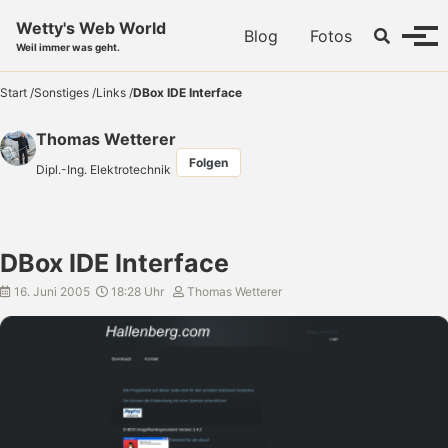
Skip to primary navigation
Skip to content
Skip to footer
Wetty's Web World
Toggle se
Blog
Fotos
Menü
Weil immer was geht.
Start
/
Sonstiges
/
Links
/
DBox IDE Interface
Thomas Wetterer
Folgen
Dipl.-Ing. Elektrotechnik
DBox IDE Interface
16. Juni 2005
18:28 Uhr
Thomas Wetterer