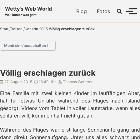
Skip to primary navigation
Skip to content
Skip to footer
Wetty's Web World
Toggle se
Blog
Fotos
Menü
Weil immer was geht.
Start
/
Reisen
/
Kanada 2015
/
Völlig erschlagen zurück
Menü ein-/ausschalten
- Vancouver Calgary Vancouver Island 2015
Völlig erschlagen zurück
- Howe Sound Brewing
- Britannia Minen Museum
27. August 2015
16:49 Uhr
Thomas Wetterer
- Whistler
Eine Familie mit zwei kleinen Kinder im lauffähigen Alter,
- Four Lake Trail
hat für etwas Unruhe während des Fluges nach Island
- Savona
gesorgt. Videos vom Tablet in voller Lautstärke, wenn alles
- Valemount
schlafen will, kommen halt nicht gut an.
- Stop - Der Lachs ist da
- Jasper
- Maligne Lake und Whistler
Während des Fluges war erst lange Sonnenuntergang und
- Icefield Parkway
dann direkt Sonnenaufgang. Unter uns alles schwarz und