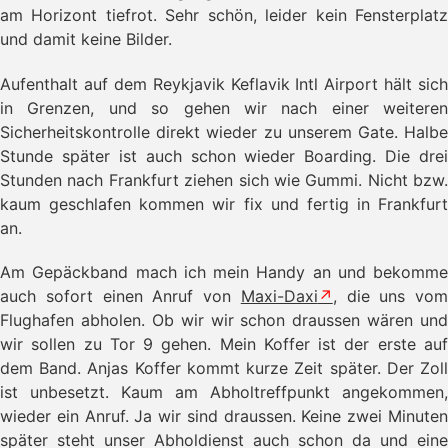
- Grizzly Lift und Wasserfaelle
am Horizont tiefrot. Sehr schön, leider kein Fensterplatz
- Drumheller - Hoodoos
und damit keine Bilder.
- Calgary
- Shopping Tour
Aufenthalt auf dem Reykjavik Keflavik Intl Airport hält sich
- Victoria AC8555 Delayed
in Grenzen, und so gehen wir nach einer weiteren
- Vancouver Island
Sicherheitskontrolle direkt wieder zu unserem Gate. Halbe
- Relaxing Sonntag
Stunde später ist auch schon wieder Boarding. Die drei
- Victoria
Stunden nach Frankfurt ziehen sich wie Gummi. Nicht bzw.
- Tod Inlet und Beaver/Elk Lake
kaum geschlafen kommen wir fix und fertig in Frankfurt
- Fishing vor Pender Island
- Tofino
an.
- Wal und Bär
- Fishing in Sooke
Am Gepäckband mach ich mein Handy an und bekomme
- Car Show in Sidney
auch sofort einen Anruf von
Maxi-Daxi
, die uns vom
- Vancouver
Flughafen abholen. Ob wir wir schon draussen wären und
- Sightseeing in Vancouver
wir sollen zu Tor 9 gehen. Mein Koffer ist der erste auf
- Top of Vancouver Restaurant
dem Band. Anjas Koffer kommt kurze Zeit später. Der Zoll
- Radeln und Shopping
ist unbesetzt. Kaum am Abholtreffpunkt angekommen,
- Tag der Abreise
wieder ein Anruf. Ja wir sind draussen. Keine zwei Minuten
→ Völlig erschlagen zurück
später steht unser Abholdienst auch schon da und eine
- Blog Bilder Kanada 2015