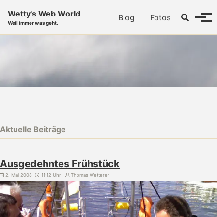
Skip to primary navigation
Skip to content
Skip to footer
Wetty's Web World
Toggle se
Blog
Fotos
Menü
Weil immer was geht.
Aktuelle Beiträge
Ausgedehntes Frühstück
2. Mai 2008
11:12 Uhr
Thomas Wetterer