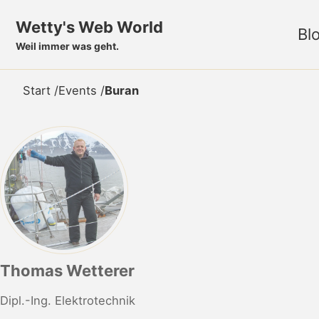
Skip to primary navigation
Skip to content
Skip to footer
Wetty's Web World
Bl
Weil immer was geht.
Start
/
Events
/
Buran
Thomas Wetterer
Dipl.-Ing. Elektrotechnik