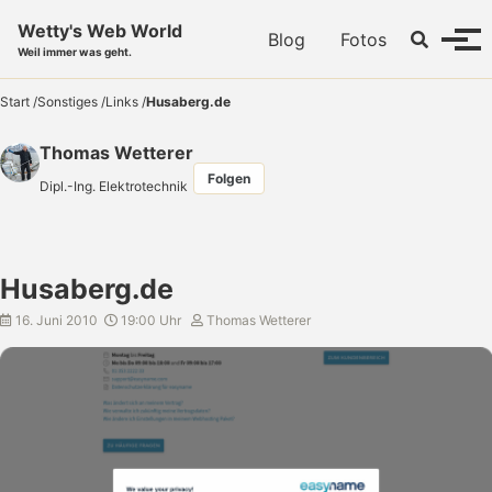
Skip to primary navigation
Skip to content
Skip to footer
Wetty's Web World
Toggle se
Blog
Fotos
Menü
Weil immer was geht.
Start
/
Sonstiges
/
Links
/
Husaberg.de
Thomas Wetterer
Folgen
Dipl.-Ing. Elektrotechnik
Husaberg.de
16. Juni 2010
19:00 Uhr
Thomas Wetterer