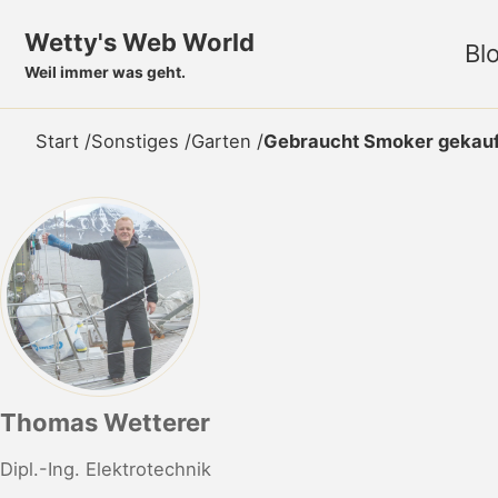
Skip to primary navigation
Skip to content
Skip to footer
Wetty's Web World
Bl
Weil immer was geht.
Start
/
Sonstiges
/
Garten
/
Gebraucht Smoker gekauf
Thomas Wetterer
Dipl.-Ing. Elektrotechnik