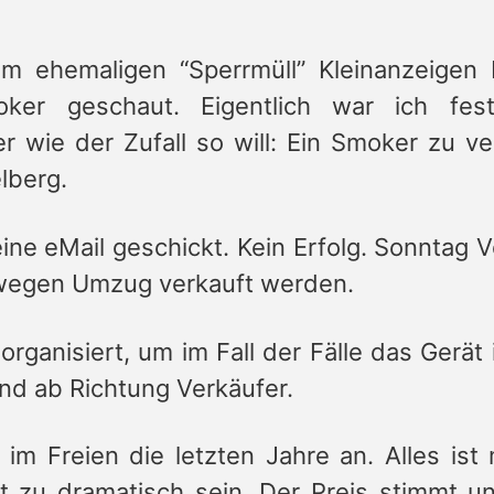
m ehemaligen “Sperrmüll” Kleinanzeigen
er geschaut. Eigentlich war ich fes
 wie der Zufall so will: Ein Smoker zu ve
lberg.
ine eMail geschickt. Kein Erfolg. Sonntag V
l wegen Umzug verkauft werden.
rganisiert, um im Fall der Fälle das Gerät 
nd ab Richtung Verkäufer.
m Freien die letzten Jahre an. Alles ist 
t zu dramatisch sein. Der Preis stimmt u