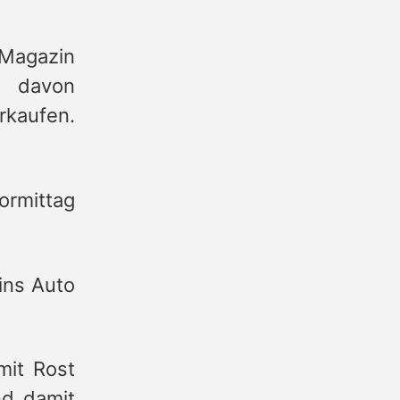
 Magazin
t davon
rkaufen.
ormittag
ins Auto
mit Rost
nd damit