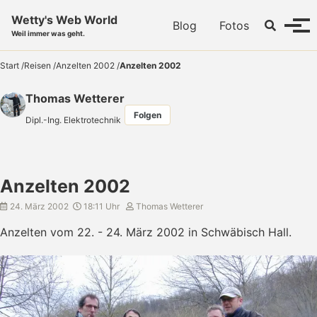
Skip to primary navigation
Skip to content
Skip to footer
Wetty's Web World
Toggle se
Blog
Fotos
Menü
Weil immer was geht.
Start
/
Reisen
/
Anzelten 2002
/
Anzelten 2002
Thomas Wetterer
Folgen
Dipl.-Ing. Elektrotechnik
Anzelten 2002
24. März 2002
18:11 Uhr
Thomas Wetterer
Anzelten vom 22. - 24. März 2002 in Schwäbisch Hall.