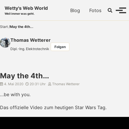
Skip to primary navigation
Skip to content
Skip to footer
Wetty's Web World
Toggle se
Blog
Fotos
Menü
Weil immer was geht.
Start
/
May the 4th...
Thomas Wetterer
Folgen
Dipl.-Ing. Elektrotechnik
May the 4th...
4. Mai 2020
20:31 Uhr
Thomas Wetterer
…be with you.
Das offizielle Video zum heutigen Star Wars Tag.