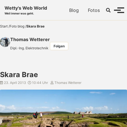
Skip to primary navigation
Skip to content
Skip to footer
Wetty's Web World
Toggle se
Blog
Fotos
Menü
Weil immer was geht.
Start
/
Foto blog
/
Skara Brae
Thomas Wetterer
Folgen
Dipl.-Ing. Elektrotechnik
Skara Brae
23. April 2013
10:44 Uhr
Thomas Wetterer