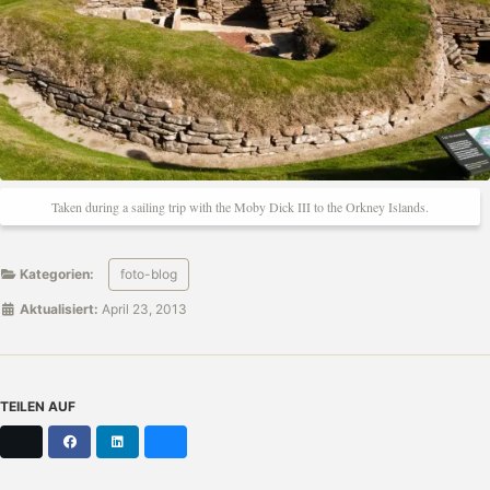
Taken during a sailing trip with the Moby Dick III to the Orkney Islands.
Kategorien:
foto-blog
Aktualisiert:
April 23, 2013
TEILEN AUF
X
Facebook
LinkedIn
Bluesky