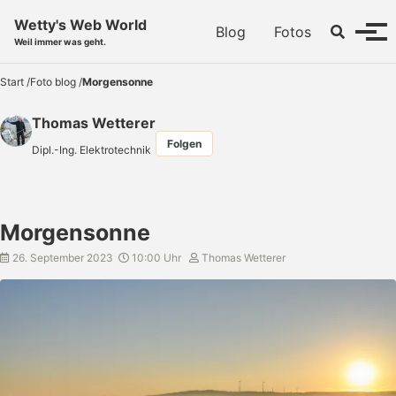
Skip to primary navigation
Skip to content
Skip to footer
Wetty's Web World
Toggle se
Blog
Fotos
Menü
Weil immer was geht.
Start
/
Foto blog
/
Morgensonne
Thomas Wetterer
Folgen
Dipl.-Ing. Elektrotechnik
Morgensonne
26. September 2023
10:00 Uhr
Thomas Wetterer