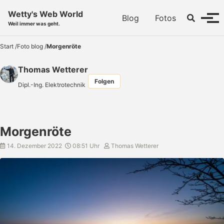
Skip to primary navigation
Skip to content
Skip to footer
Wetty's Web World
Toggle se
Blog
Fotos
Menü
Weil immer was geht.
Start
/
Foto blog
/
Morgenröte
Thomas Wetterer
Folgen
Dipl.-Ing. Elektrotechnik
Morgenröte
14. Dezember 2022
08:51 Uhr
Thomas Wetterer