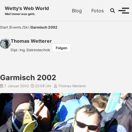
Skip to primary navigation
Skip to content
Skip to footer
Wetty's Web World
Toggle se
Blog
Fotos
Menü
Weil immer was geht.
Start
/
Events
/
Ski
/
Garmisch 2002
Thomas Wetterer
Folgen
Dipl.-Ing. Elektrotechnik
Garmisch 2002
7. Januar 2002
22:08 Uhr
Thomas Wetterer