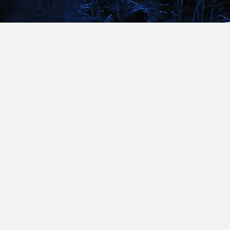
Tags:
Galerie
Kategorien:
events
ski