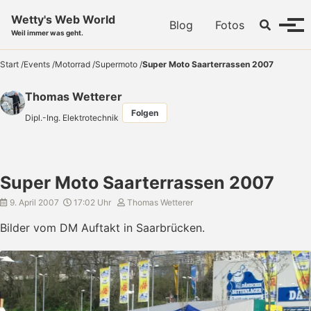
Skip to primary navigation
Skip to content
Skip to footer
Wetty's Web World
Toggle se
Blog
Fotos
Menü
Weil immer was geht.
Start
/
Events
/
Motorrad
/
Supermoto
/
Super Moto Saarterrassen 2007
Thomas Wetterer
Folgen
Dipl.-Ing. Elektrotechnik
Super Moto Saarterrassen 2007
9. April 2007
17:02 Uhr
Thomas Wetterer
Bilder vom DM Auftakt in Saarbrücken.