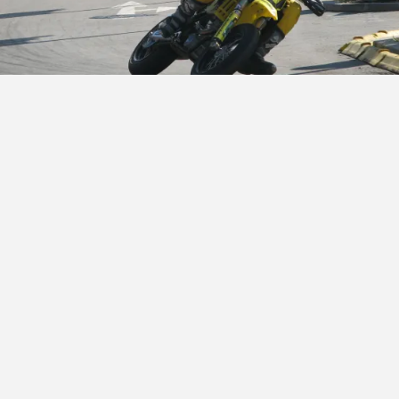
Hinweis externe Links
↗
Dieser Artikel enthält Links zu Drittanbietern. Der
Drittanbieter kann hierbei Cookies einsetzen, um die
Herkunft des Aufrufs ausfindig machen zu können. Dies
hat jedoch keine Auswirkungen auf die Nutzung meiner
Website. Externen Links sind mit einem (
↗
)
gekennzeichnet.
Tags:
Galerie