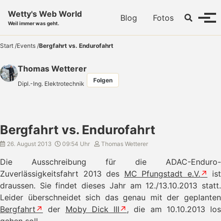
Skip to primary navigation
Skip to content
Skip to footer
Wetty's Web World
Toggle se
Blog
Fotos
Menü
Weil immer was geht.
Start
/
Events
/
Bergfahrt vs. Endurofahrt
Thomas Wetterer
Folgen
Dipl.-Ing. Elektrotechnik
Bergfahrt vs. Endurofahrt
26. August 2013
09:54 Uhr
Thomas Wetterer
Die Ausschreibung für die ADAC-Enduro-
Zuverlässigkeitsfahrt 2013 des
MC Pfungstadt e.V.
ist
draussen. Sie findet dieses Jahr am 12./13.10.2013 statt.
Leider überschneidet sich das genau mit der geplanten
Bergfahrt
der
Moby Dick III
, die am 10.10.2013 los