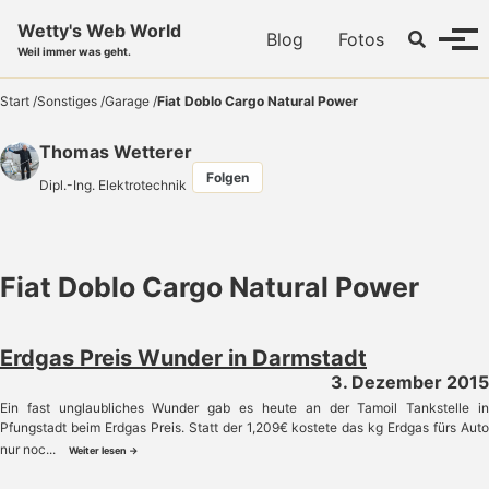
Skip to primary navigation
Skip to content
Skip to footer
Wetty's Web World
Toggle se
Blog
Fotos
Menü
Weil immer was geht.
Start
/
Sonstiges
/
Garage
/
Fiat Doblo Cargo Natural Power
Thomas Wetterer
Folgen
Dipl.-Ing. Elektrotechnik
Fiat Doblo Cargo Natural Power
Erdgas Preis Wunder in Darmstadt
3. Dezember 2015
Ein fast unglaubliches Wunder gab es heute an der Tamoil Tankstelle in
Pfungstadt beim Erdgas Preis. Statt der 1,209€ kostete das kg Erdgas fürs Auto
nur noc...
Weiter lesen →