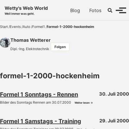
Skip to primary navigation
Skip to content
Skip to footer
Wetty's Web World
Toggle se
Blog
Fotos
Menü
Weil immer was geht.
Start
/
Events
/
Auto
/
Formel1
/
formel-1-2000-hockenheim
Thomas Wetterer
Folgen
Dipl.-Ing. Elektrotechnik
formel-1-2000-hockenheim
Formel 1 Sonntags - Rennen
30. Juli 2000
Bilder des Sonntags Rennen am 30.07.2000
Weiter lesen →
Formel 1 Samstags - Training
29. Juli 2000